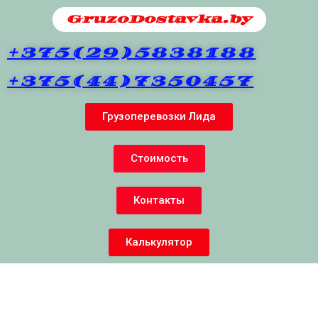
GruzoDostavka.by
+375(29)5838188
+375(44)7350457
Грузоперевозки Лида
Cтоимость
Контакты
Калькулятор