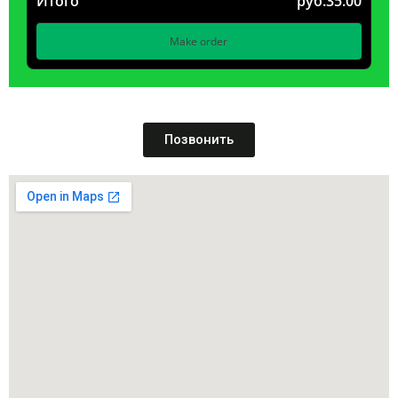
Итого
руб.35.00
Make order
Позвонить